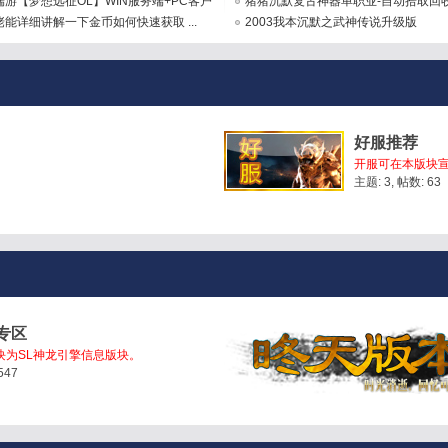
游【梦想远征OL】WIN服务端+PC客户
[GOM引擎 ...
猪猪沉默复古神器单职业-自动拾取回收
能详细讲解一下金币如何快速获取 ...
大陆 ...
2003我本沉默之武神传说升级版
好服推荐
开服可在本版块
主题: 3
,
帖数: 63
专区
块为SL神龙引擎信息版块。
547