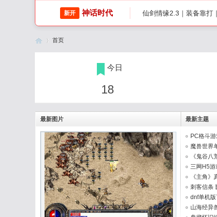
神话时代
仙剑情缘2.3｜装备靠
新开
首页
今日
传
»
18
最新图片
最新主题
PC格斗游
装中 ...
魔兽世界单
膀灵山奇 ..
《鬼谷八荒
DLC PC/ ..
三网H5
向猛鬼 ...
《主角》真
奇
局深 ...
刺客信条 
DLC+修改 .
dnf单机
不悔特 ...
山海经异