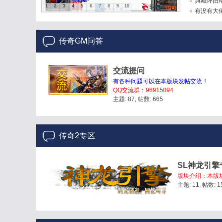
版内置 ...
典藏怀旧端
1
2
3
4
5
6
7
8
9
10
端+网页 ...
有没有大佬
传奇GM问答
在
交流提问
有各种问题可以在本版块发帖交流！
QQ交流群：96915094
主题: 87
,
帖数: 665
传奇2专区
线
SL神龙引擎
版块介绍：本版
主题: 11
,
帖数: 1