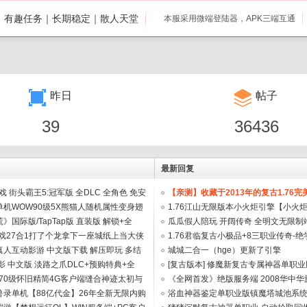
打｜有趣任务｜长期稳定｜散人天堂
本服采用微端登陆器，APK三端互通
昨日
帖子
39
36436
最新回复
戏 街头霸王5:冠军版 全DLC 全角色 免安
【亲测】收藏于2013年的复古1.76
机WOW90级5X熊猫人随机属性变身翅
...
1.76江山无限版本小火炬引擎【小火炬】 
.
》国际版/TapTap版 直装版 解锁+全
瓜瓜假人陪玩 开阔传奇 全明文无限制端 .
.
游戏27合1打了个龙拿下一座城纸上当大侠
1.76君临复古小极品+8三职业传奇-绝
人互动影游 中文版下载 解压即玩 多结
回收- ...
城城二合一（hge）更新了引擎
影 中文版 淡路之爪DLC+预购特典+全
[复古版本] 修魔新复古专属神器单职业
..
版70级怀旧精简4G客户端缝合神迹太初与
擎] ...
《全网首发》绝版服务端 2008华中华旗
兽录单机【88亿代金】26年全新无限内购
商业版 ...
浴血神器鉴定单职业版镇魔塔城池系