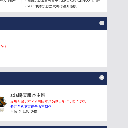
-大背包-4
[GOM引擎 ...
猪猪沉默复古神器单职业-自动拾取回收-大背包-4
大陆 ...
2003我本沉默之武神传说升级版
宣传！
zds昸天版本专区
版块介绍：本区所有版本均为昸天制作，喷子勿扰
专注单机复古传奇版本制作
主题: 2
,
帖数: 245