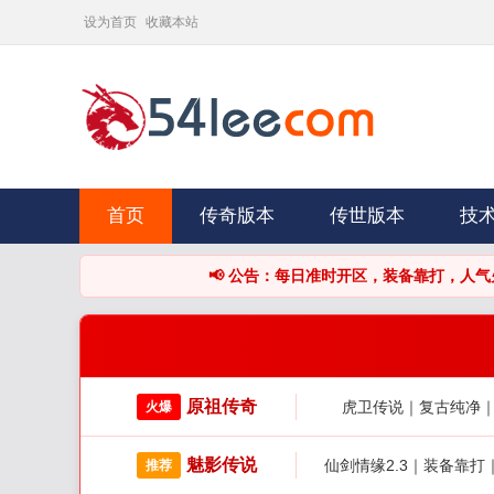
设为首页
收藏本站
首页
传奇版本
传世版本
技
📢 公告：每日准时开区，装备靠打，人气火爆，长期
原祖传奇
虎卫传说｜复古纯净
火爆
魅影传说
仙剑情缘2.3｜装备靠
推荐