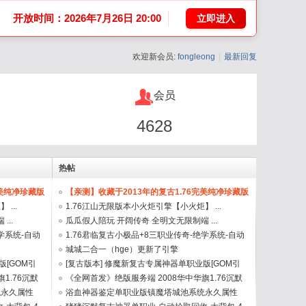
开放时间：2026年7月26日 20:00
立即进入
欢迎新会员:
fongleong
|
最新回复
会员
4628
热帖
完美纯净珍藏版
【亲测】收藏于2013年的复古1.76完美纯净珍藏版
...
...
1.76江山无限版本小火炬引擎【小火炬】 ...
..
瓜瓜假人陪玩 开阔传奇 全明文无限制端 ...
学系统-自动
1.76君临复古小极品+8三职业传奇-绝学系统-自动
回收- ...
城城二合一（hge）更新了引擎
版[GOM引
[复古版本] 修魔新复古专属神器单职业版[GOM引
1.76沉默
擎] ...
《全网首发》绝版服务端 2008华中华旗1.76沉默
统永久属性
商业版 ...
浴血神器鉴定单职业版镇魔塔城池系统永久属性