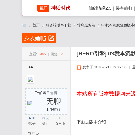
神话时代
仙剑情缘2.3｜装备靠
新开
首页
服务端版本下载
传奇服务端
03我本沉默蓝色版本经
传
»
›
›
›
[HERO引擎]
03我本沉
查看:
1499
|
回复:
34
Lee
发表于 2026-5-31 19:32:56
|
TA的每日心情
本站所有版本数据均来
无聊
1 小时前
奇
610
28万
0
下面是版本介绍：
帖子
金币
GM币
管理员