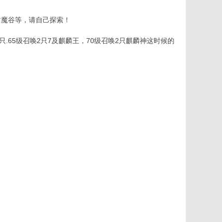
封魔谷等，请自己探索！
2只.65级召唤2只7及麒麟王，70级召唤2只麒麟神这时候的