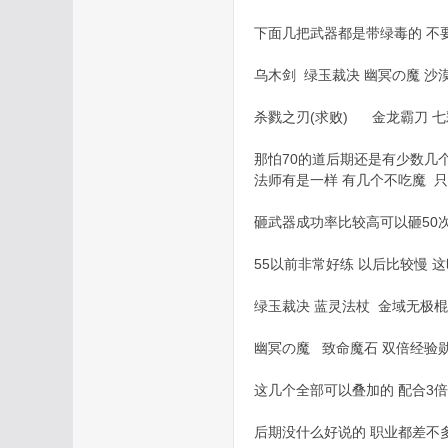
下面几把武器都是带绿毒的 不
论
乌木剑 绿玉裁决 幽冥の魔 沙漠
杀戮之刃(求败) 金龙霸刀 七
那怕70的道后期还是有少数几个
法师有是一样 有几个不吃魔 
砸武器成功率比较高可以砸50
55以前非常好练 以后比较慢 
坛
绿玉裁决 蓝灵法杖 金域无极棍
幽冥の魔 致命魔石 双倍经验
这几个全部可以叠加的 配合3倍
后期没什么好说的 职业都差不