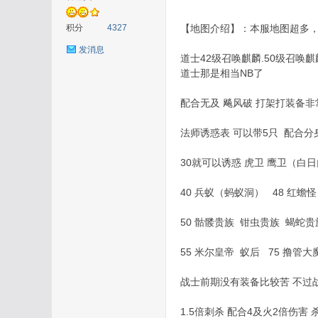
积分
4327
【地图介绍】：本服地图超多
发消息
道士42级召唤麒麟.50级召唤麒
道士那是相当NB了
在
配合无及 飚风破 打架打装备非
法师诱惑表 可以带5只 配合分
30就可以诱惑 虎卫 鹰卫（白
40 兵蚁（蚂蚁洞） 48 红蟾
50 骷髅贵族 钳虫贵族 蝎蛇
线
55 米尔皇帝 蚁后 75 撸管大
战士前期没有装备比较苦 不过
1.5倍刺杀 配合4及火2倍伤害