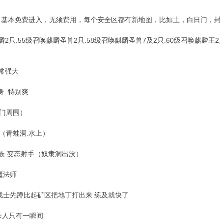
，基本免费进入，无须费用，每个安全区都有新地图，比如土，白日门，
麟2只.55级召唤麒麟圣兽2只.58级召唤麒麟圣兽7及2只.60级召唤麒麟王
常强大
身 特别爽
日门周围）
怪（青蛙洞.水上）
贵族 变态射手（奴隶洞出没）
魔法师
战士先蹲比起矿区把地丁打出来 练及就快了
 杀人只有一瞬间