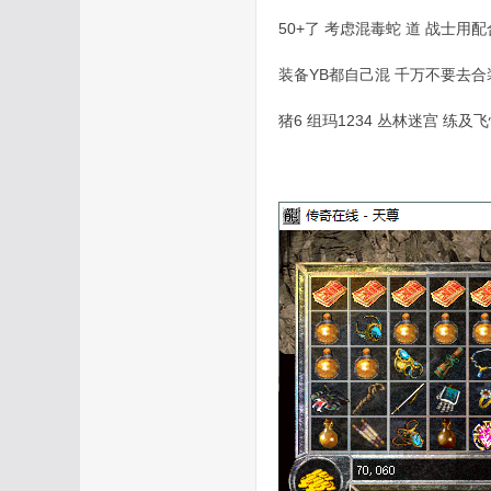
50+了 考虑混毒蛇 道 战士
装备YB都自己混 千万不要去合
猪6 组玛1234 丛林迷宫 练