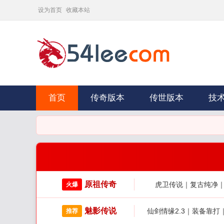
设为首页
收藏本站
首页
传奇版本
传世版本
技
原祖传奇
虎卫传说｜复古纯净
火爆
魅影传说
仙剑情缘2.3｜装备靠
推荐