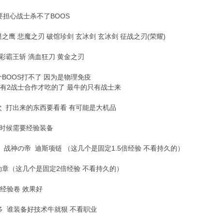
要担心战士杀不了BOOS
之鹰 悲魔之刃 破馆珍剑 玄冰剑 玄冰剑 征战之刃(荣耀)
彩霸王斩 滴血狂刀 黄金之刃
BOOS打不了 因为是物理免疫
只有2战士合作才吃的了 最牛的只有战士来
次 打出来的东西要看看 有可能是大机品
这时候需要经验装备
 战神の帝 迪斯项链 （这几个是固定1.5倍经验 不看持久的）
勋章（这几个是固定2倍经验 不看持久的）
经验卷 效果好
多 谁装备好技术牛就狠 不看职业