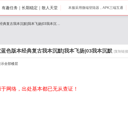
打｜有趣任务｜长期稳定｜散人天堂
本服采用微端登陆器，APK三端互通
典复古我本沉默|我本飞扬|03我本沉 ...
默蓝色版本经典复古我本沉默|我本飞扬|03我本沉默
[复制链接
显示全部楼层
源于网络，出处基本都已无从查证！