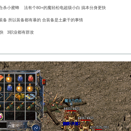
用配合杀小蜜蜂 法有个80+的魔轻松电超级小白 搞本分身更快
装备 所以装备都有暴的 合装备是土豪干的事情
及飞快 3职业都有群攻