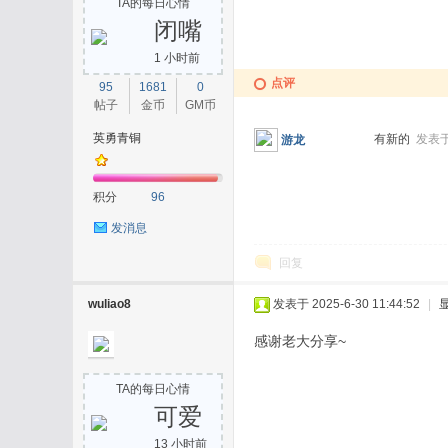
TA的每日心情
闭嘴
1 小时前
点评
95
1681
0
帖子
金币
GM币
英勇青铜
有新的
发表于 
游龙
积分
96
发消息
回复
wuliao8
发表于 2025-6-30 11:44:52
|
感谢老大分享~
TA的每日心情
可爱
13 小时前