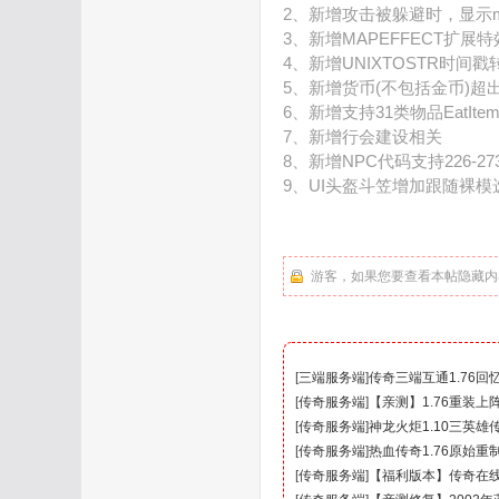
2、新增攻击被躲避时，显示m
3、新增MAPEFFECT扩展特
4、新增UNIXTOSTR时间
5、新增货币(不包括金币)超出21
6、新增支持31类物品EatIt
7、新增行会建设相关
8、新增NPC代码支持226-27
9、UI头盔斗笠增加跟随裸
游客，如果您要查看本帖隐藏内
[
三端服务端
]
传奇三端互通1.76
[
传奇服务端
]
【亲测】1.76重装
[
传奇服务端
]
神龙火炬1.10三英雄
[
传奇服务端
]
热血传奇1.76原始重
[
传奇服务端
]
【福利版本】传奇在线