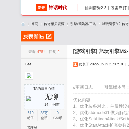
神话时代
仙剑情缘2.3｜装备靠
新开
首页
传奇相关资源
引擎/登陆器/工具
旭玩引擎M2-传奇x
传
»
›
›
›
[游戏引擎]
旭玩引擎M2-
查看:
4751
|
回复:
9
Lee
发表于 2022-12-19 21:37:19
|
//更新日志 引擎版本号：2022
TA的每日心情
--------------------------------------
无聊
优化内容
14 小时前
1、优化装备对比，主属性没
奇
2、优化stdmode31,做为解
610
28万
0
帖子
金币
GM币
3、优化SetAttachAttack\
4、优化StartAttack扩
管理员