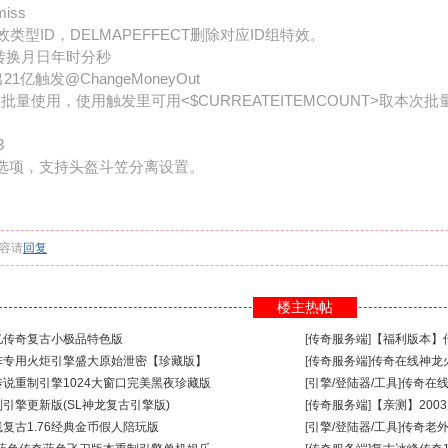
iss
效类型ID，DELMAPEFFECT删除对应ID组特效。
戳转换月日年时分秒
亿触发@ChangeMoneyOut
em批量使用，使用触发里可用<$CURREATEITEMCOUNT>取本次
3
模选项，支持头盔斗笠分离设置。
容请
回复
楼主热帖
回忆传奇复古小极品特色版
[
传奇服务端
]
【福利版本】传
上阵专用火炬引擎盛大原始泄密【珍藏版】
[
传奇服务端
]
传奇在线神龙火
传说重制引擎1024大窗口完美黑夜珍藏版
[
引擎/登陆器/工具
]
传奇在线
制引擎更新版(SL神龙复古引擎版)
[
传奇服务端
]
【亲测】200
复古1.76经典金币假人陪玩版
[
引擎/登陆器/工具
]
传奇老外