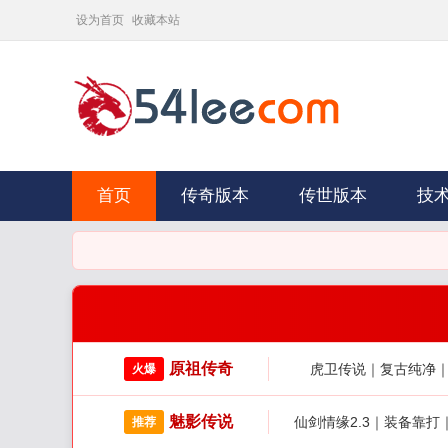
设为首页
收藏本站
首页
传奇版本
传世版本
技
原祖传奇
虎卫传说｜复古纯净
火爆
魅影传说
仙剑情缘2.3｜装备靠
推荐