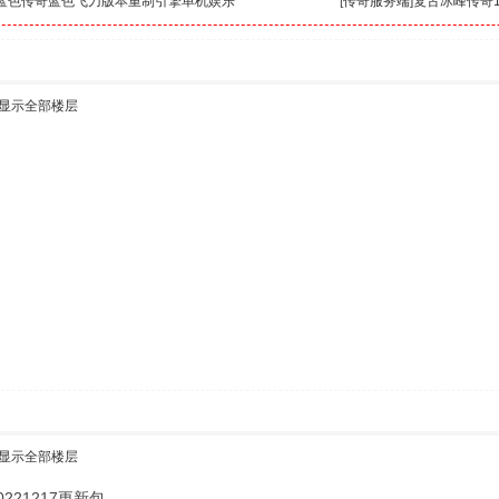
年蓝色传奇蓝色飞刀版本重制引擎单机娱乐
[
传奇服务端
]
复古冰峰传奇1
显示全部楼层
显示全部楼层
221217更新包