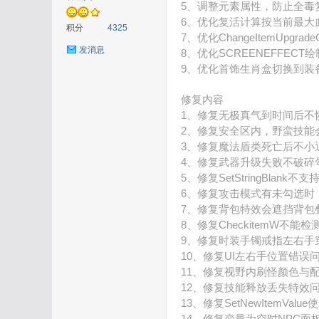
5、调整元素属性，防止全毒
6、优化复活计算按当前最大
积分
4325
7、优化ChangeItemUpgra
发消息
8、优化SCREENEFFE
9、优化首饰生肖盒切换到装
在
修复内容
1、修复无极真气到时间后不
2、修复安全区内，野蛮技能会触
3、修复魔法盾类死亡后不小
4、修复武器升级失败不破碎
5、修复SetStringBlank
6、修复攻击模式有未勾选时
7、修复背包特效会遮挡背包
8、修复CheckitemW不
线
9、修复时装手镯戒指左右手
10、修复UI左右手位置错误
11、修复视野内刷怪颜色与
12、修复技能释放丢失特效
13、修复SetNewItemVa
14、修复变量为空时NPC面