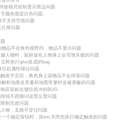
ON特效模式绘制显示黑边问题
名字颜色都是白色问题。
g 内容不支持空格问题
杀死分身问题
。
问题
放置的物品不在角色视野内，物品不显示问题
穿越人物时，鼠标放在人物身上会导致失败的问题
立即执行give造成的bug
t多空格引起属性错位问题
品触发开启后，角色身上该物品不会掉落问题
EMSG解析地图名常量和地图常量时会被屏蔽的问题
会响应鼠标右键往前冲的BUG
消按钮不跟随UI设置位置问题
受限制无效问题
线人物，走路可穿过问题
X只有一个确定按钮时，按esc关闭也执行确定触发的问题