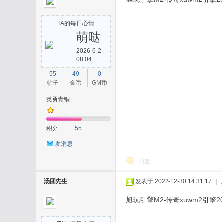
TA的每日心情
萌哒
2026-6-2
08:04
55
49
0
帖子
金币
GM币
英勇青铜
积分
55
发消息
回复
汤团先生
发表于 2022-12-30 14:31:17
|
旭玩引擎M2-传奇xuwm2引擎20