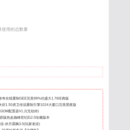
批量使用的总数量
奇在线重制GEE完美99%仿盛大1.76经典版
炬1.50虎卫传说重制引擎1024大窗口完美黑夜版
GOM配置器V1.2(无劫持)
3原版热血巅峰世纪Ei2.0珍藏版本
挂-赤月霜枫3.0(玩家老挂)