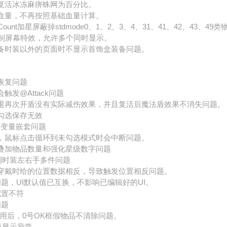
复活冰冻麻痹蛛网为百分比。
血量，不再按照基础血量计算。
deCount加星屏蔽掉stdmode0、1、2、3、4、31、41、42、43、49类
CT绘制屏幕特效，允许多个同时显示。
备时装以外的页面时不显示首饰盒装备问题。
恢复问题
发@Attack问题
退再次开盾没有实际减伤效果，并且复活后魔法盾效果不消失问题。
勾选保存无效
不支持变量嵌套问题
，鼠标点击循环到未勾选模式时会中断问题。
叠加物品数量和强化星级数字问题
能检测时装左右手多件问题
穿戴时给的位置数据相反，导致触发位置相反问题。
问题，UI默认值已互换，不影响已编辑好的UI。
配置不符
问题
lue使用后，0号OK框假物品不清除问题。
板显示异常