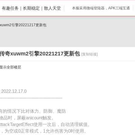
打｜有趣任务｜长期稳定｜散人天堂
本服采用微端登陆器，APK三端互通
uwm2引擎20221217更新包
传奇xuwm2引擎20221217更新包
[复制链接]
显示全部楼层
.12.17.0
------------------------------------------
有的情况下比对体力、防御、魔防
包物品时，屏蔽anicount触发。
SetAttackTargetEffect使用一次后，自动清理赋值。
充参数2，为空或0正常模式，1允许伤害为0时使用。