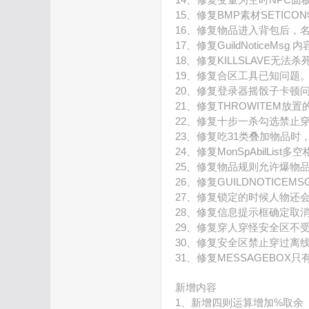
15、修复BMP素材SETIC
16、修复物品进入背包后，
17、修复GuildNoticeMs
论
18、修复KILLSLAVE无法
19、修复合区工具已知问题
20、修复登录器摇骰子卡顿
21、修复THROWITEM
22、修复十步一杀勾选禁止
23、修复吃31类叠加物品时，
24、修复MonSpAbilLis
25、修复物品规则允许爆物
26、修复GUILDNOTIC
坛
27、修复锁定的时候人物还
28、修复信息提示框确定取
29、修复穿人穿怪安全区不
30、修复安全区禁止穿过离
31、修复MESSAGEBO
新增内容
1、新增四则运算增加%取余