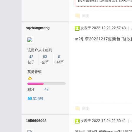
[
传奇服务端
]
【亲测修复】2002
回复
sqzhangmeng
发表于 2022-12-21 22:57:48
|
m2引擎20221217更新包 [修改]
该用户从未签到
42
83
0
帖子
金币
GM币
英勇青铜
积分
42
发消息
回复
1956606098
发表于 2022-12-24 21:50:41
|
旭玩引擎M2-传奇xuwm2引擎20