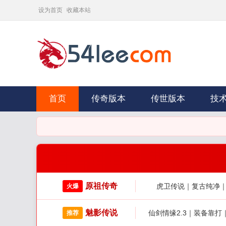
设为首页
收藏本站
首页
传奇版本
传世版本
技
原祖传奇
虎卫传说｜复古纯净
火爆
魅影传说
仙剑情缘2.3｜装备靠
推荐