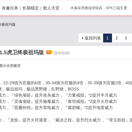
打｜有趣任务｜长期稳定｜散人天堂
本服采用微端登陆器，APK三端互通
卫终极祖玛版
返回列表
1
2
3
1.5虎卫终极祖玛版
[复制链接]
显示全部楼层
，22-29级为官服的6倍，30-34级为官服的4倍，35-39级为官服2倍，
猪，极品祖玛，极品黑野猪，红野猪，BOSS
威力，『绿色项链』提升攻杀威力，『力量戒指』*2提升半月威力
威力，『灵魂项链』提升施毒威力，『泰坦戒指』*2提升火符威力
威力，『恶魔铃铛』提升雷电威力，『紫碧螺』*2提升地雷威力
力，『龙纹』提升火符速度，『裁决之杖』提升烈火威力，『骨玉权杖』