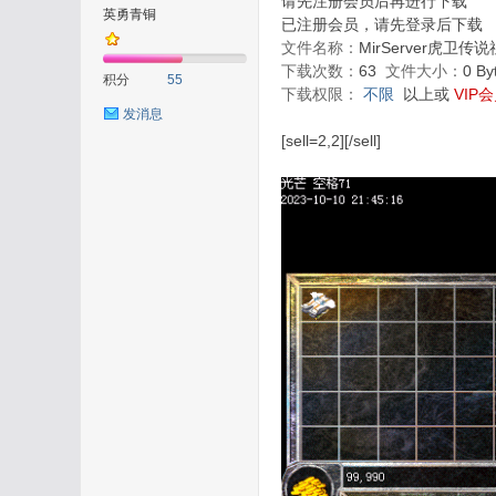
请先注册会员后再进行下载
英勇青铜
已注册会员，请先登录后下载
文件名称：
MirServer虎卫传
下载次数：
63
文件大小：
0 B
积分
55
下载权限：
不限
以上或
VIP
发消息
在
[sell=2,2][/sell]
线