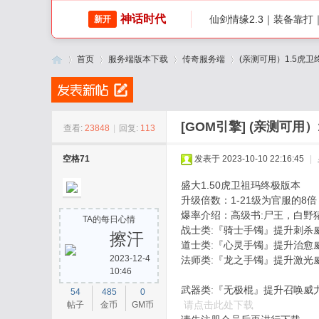
神话时代
仙剑情缘2.3｜装备靠
新开
首页
服务端版本下载
传奇服务端
(亲测可用）1.5虎
传
»
›
›
›
[GOM引擎]
(亲测可用）
查看:
23848
|
回复:
113
空格71
发表于 2023-10-10 22:16:45
|
盛大1.50虎卫祖玛终极版本
升级倍数：1-21级为官服的8倍
爆率介绍：高级书:尸王，白野
TA的每日心情
战士类:『骑士手镯』提升刺杀
擦汗
道士类:『心灵手镯』提升治愈
2023-12-4
法师类:『龙之手镯』提升激光
奇
10:46
武器类:『无极棍』提升召唤威
54
485
0
请点击此处下载
帖子
金币
GM币