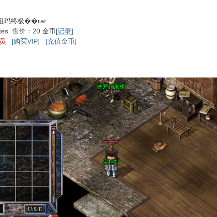
说祖玛终极��rar
ytes
售价：
20 金币
[记录]
会员
[购买VIP]
[充值金币]