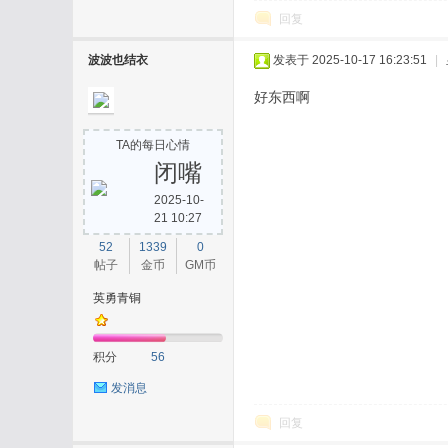
回复
波波也结衣
发表于 2025-10-17 16:23:51
|
好东西啊
TA的每日心情
闭嘴
2025-10-
21 10:27
52
1339
0
帖子
金币
GM币
英勇青铜
积分
56
发消息
回复