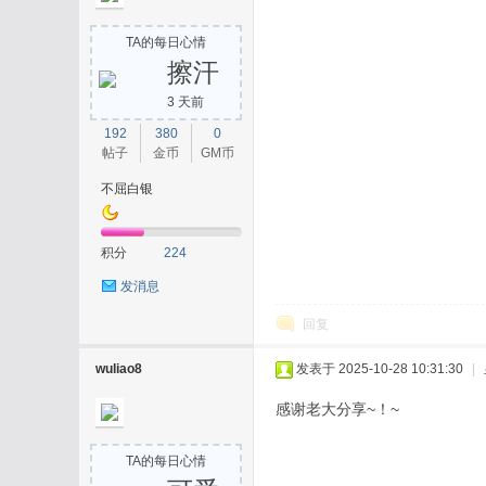
TA的每日心情
擦汗
3 天前
192
380
0
帖子
金币
GM币
不屈白银
积分
224
发消息
回复
wuliao8
发表于 2025-10-28 10:31:30
|
感谢老大分享~！~
TA的每日心情