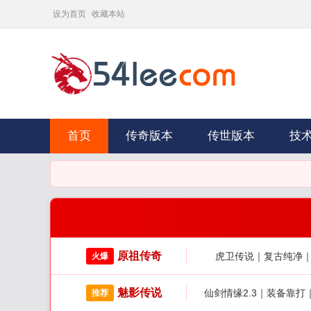
设为首页
收藏本站
首页
传奇版本
传世版本
技
📢 公告：
原祖传奇
虎卫传说｜复古纯净
火爆
魅影传说
仙剑情缘2.3｜装备靠
推荐