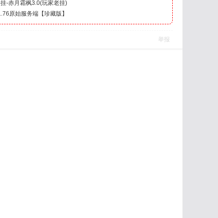
挂-赤月霜枫3.0(玩家老挂)
.76原始服务端【珍藏版】
举报