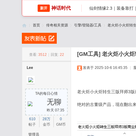
神话时代
仙剑情缘2.3｜装备靠
新开
首页
传奇相关资源
引擎/登陆器/工具
老火炬小火炬转生三
传
»
›
›
›
[GM工具]
老火炬小火炬
查看:
3512
|
回复:
22
Lee
发表于 2025-10-6 16:45:35
|
老火炬小火炬转生三版拜师3版
TA的每日心情
无聊
绝对的古董级产品，现在翻出
昨天 07:35
奇
610
28万
0
帖子
金币
GM币
管理员