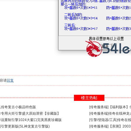
容请
回复
楼主热帖
回忆传奇复古小极品特色版
[
传奇服务端
]
【福利版本】传
上阵专用火炬引擎盛大原始泄密【珍藏版】
[
传奇服务端
]
传奇在线神龙火
传说重制引擎1024大窗口完美黑夜珍藏版
[
引擎/登陆器/工具
]
传奇在线
制引擎更新版(SL神龙复古引擎版)
[
传奇服务端
]
【亲测】200