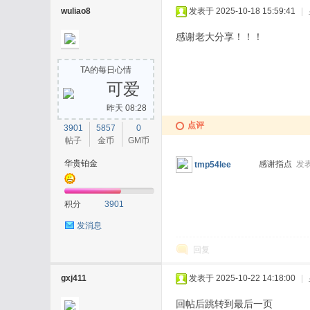
wuliao8
发表于 2025-10-18 15:59:41
|
感谢老大分享！！！
TA的每日心情
可爱
昨天 08:28
点评
3901
5857
0
帖子
金币
GM币
华贵铂金
感谢指点
发表
tmp54lee
积分
3901
发消息
回复
gxj411
发表于 2025-10-22 14:18:00
|
回帖后跳转到最后一页