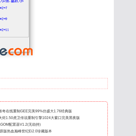
奇在线重制GEE完美99%仿盛大1.76经典版
炬1.50虎卫传说重制引擎1024大窗口完美黑夜版
GOM配置器V1.2(无劫持)
3原版热血巅峰世纪Ei2.0珍藏版本