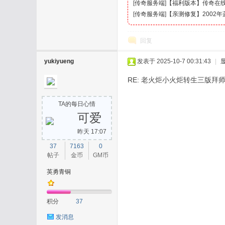
[
传奇服务端
]
【福利版本】传奇在线
[
传奇服务端
]
【亲测修复】2002
回复
yukiyueng
发表于 2025-10-7 00:31:43
|
RE: 老火炬小火炬转生三版拜师
TA的每日心情
可爱
昨天 17:07
37
7163
0
帖子
金币
GM币
英勇青铜
积分
37
发消息