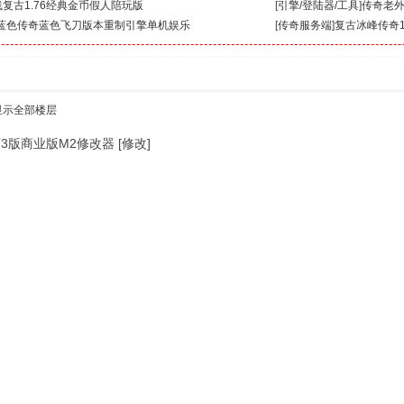
复古1.76经典金币假人陪玩版
[
引擎/登陆器/工具
]
传奇老外
年蓝色传奇蓝色飞刀版本重制引擎单机娱乐
[
传奇服务端
]
复古冰峰传奇1
显示全部楼层
3版商业版M2修改器 [修改]