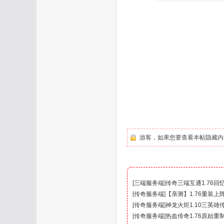
论
坛
游客，如果您要查看本帖隐藏内
[
三端服务端
]
传奇三端互通1.76
[
传奇服务端
]
【亲测】1.76重装
[
传奇服务端
]
神龙火炬1.10三英雄
[
传奇服务端
]
热血传奇1.76原始重