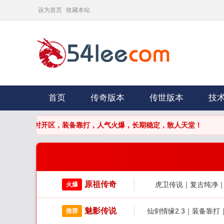
设为首页
收藏本站
首页
传奇版本
传世版本
技
告：每日准时开区，装备靠打，人气火爆，长期稳定，散人天堂！
原祖传奇
虎卫传说｜复古纯净
火爆
魅影传说
仙剑情缘2.3｜装备靠
推荐