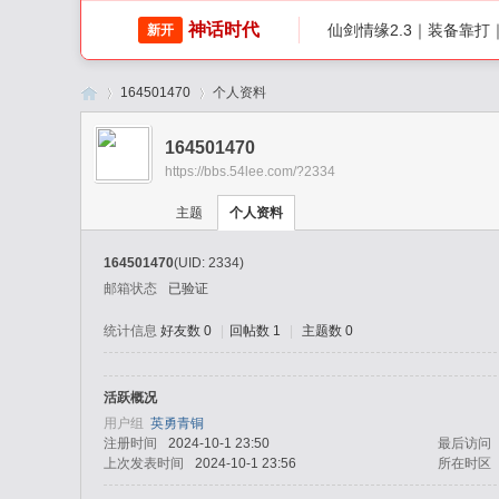
神话时代
仙剑情缘2.3｜装备靠
新开
164501470
个人资料
164501470
https://bbs.54lee.com/?2334
传
›
›
主题
个人资料
164501470
(UID: 2334)
邮箱状态
已验证
统计信息
好友数 0
|
回帖数 1
|
主题数 0
活跃概况
奇
用户组
英勇青铜
注册时间
2024-10-1 23:50
最后访问
上次发表时间
2024-10-1 23:56
所在时区