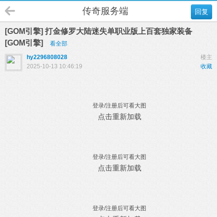
传奇服务端
回复
[GOM引擎] 打金修罗大陆迷失单职业版上百套独家装备
[GOM引擎]
看全部
hy2296808028
楼主
2025-10-13 10:46:19
收藏
登录/注册后可看大图
点击重新加载
登录/注册后可看大图
点击重新加载
登录/注册后可看大图