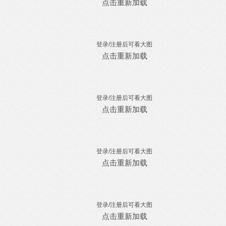
点击重新加载
登录/注册后可看大图
点击重新加载
登录/注册后可看大图
点击重新加载
登录/注册后可看大图
点击重新加载
登录/注册后可看大图
点击重新加载