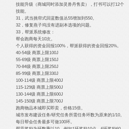
技能升级（商城同时添加灵兽丹售卖），打书可以打12个
技能。
31，武当挑帘式回蓝数值丛55增加到550。
32，修复燕子坞没有进副本选项的问题。
33，帮派系统修改：
帮会跑商每天10次。
个人获得的资金回报100%，帮派获得的资金回报20%。
40-54级 商票上限100J
55-69级 商票上限150J
70-84级 商票上限250J
85-99级 商票上限330J
100-114级 商票上限400J
115-129级 商票上限500J
130-144级 商票上限600J
145-150级 商票上限700J
跑商物品本城即买即卖，价格15倍。
城市发布建设任务/研究任务所需任务环数为原来的1/10。
每日帮会任务最多可做100环。
帮贡奖励为环数乘以10，例如1环奖励10点，6环奖励60