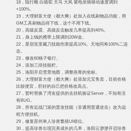
18，陆行雕 白骆驼 天马 大风 紫电坐骑移动速度调到
+100%。
19，大理财富大使（都大爽）处加入在线刷物品功能，用
GM工具刷物品得下线，这个不用下线。
20，高级反震、高级反击触发几率提高到40%。
21，身上钱的携带上限调到20W金。
22，星宿笑里藏刀技能伤害提高10%。天地同寿100%二连
击。
23，修改60格子银行。
24，添加三排技能栏。
25，洛阳开启雪景地图，调整燕青的坐标。
26，大理财富大使（都大爽）处添加元宝售卖，目前价格
比较便宜，肝好的自己把价格改高点。
27，暂时替换了湾友提供的去挂机验证Server，不知有没
有BUG。
28，所有近战门派的普攻技能（非通用普通攻击）改为远
程方便挂机。
29，修复苏州单人珍兽繁殖UI错位。
30，提高珍兽出现完美成长的几率，洛阳云渺渺开启珍兽