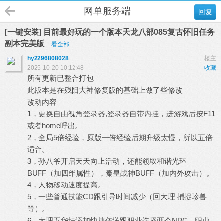
网单服务端
回复
[一键安装] 目前最好玩的一个版本天龙八部085复古怀旧任务
副本完美版
看全部
hy2296808028
楼主
2025-10-20 10:12:48
收藏
所有更新已整合打包
此版本是在残阳大神修复版的基础上做了些修改
改动内容
1，更换自由视角登录器,登录器自带内挂，进游戏后按F11
或者home呼出。
2，全局5倍经验，原版一倍经验后期升级太慢，所以五倍
适合。
3，孙八爷开启天天向上活动，还能领取和谐光环
BUFF（加四维属性），秦皇战神BUFF（加内外攻击）。
4，人物移动速度提高。
5，一些普通技能CD跟引导时间减少（回大理 捕捉珍兽
等）。
6，大理五华坛添加快捷传送跟职业选择两个NPC，职业