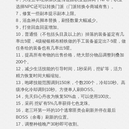
选择NPC还可以转换门派（门派转换令商城有售）。
7，修复一些副本提示副本上限。
8，浴血神兵脚本替换，刷怪数量大幅减少。
9，打坐回血回蓝增加。
10，普通怪（不包括头目及以上的）掉落的装备鉴定有几
率出9星，4级秘银棉布精铁做的手工装备鉴定出7-9星，做
任务给的装备也有几率出9星。
11，提高所有奇物的出售价格，绝大部分物品调整到叠加
200个。
12，减少生活技能的引导时间，1秒采药，挖矿等，活力
精力恢复时间大幅缩短。
13，咆哮技能范围调到150米，个数200个，冷却10秒。高
级净化冷却调到10秒。方便单人刷BOSS。
14，先天归心丹改为恢复50%血，可以使用100次。
15，采药 挖矿有5%几率获得七色龙珠。
16，老三环第一环的10个逃窜匪类会刷新并停在最后
BOSS（余毒）刷新的位置。
17，调整种植晚产30秒即可收割。