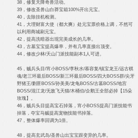
38，修复天降奇兽活动。
39，修改圣兽山白莽宝箱100%开出元宝。
40，去除挂机检测。
41，大理财富大使（都大爽）处元宝票价格上调，不然可
以利用商城刷元宝。
42，提高洗暗器出现完美成长的几率。
43，古墓宝宝提高爆率，并有几率直接出顶变。
44，修改少林/天山门派技能副本1人可进。
45，贼兵头目/宵小BOSS/李秋水/慕容复/镇宝龙王/远古棋
魂/老三环最后BOSS/新三环最后BOSS/四大BOSS群/尖牙
野猪王/剿匪BOSS/孙美美/龙龟BOSS/古墓BOSS/地宫
BOSS/混江龙/无敌飞天猫/木桶伯/企鹅王全部必掉【15朵
玫瑰】。
46，贼兵头目提高宝石掉落，宵小BOSS提高门派技能书
掉落，夺宝马贼提高宠物技能书掉落。
47，整体爆率回调为1倍。
48，提高玄武岛/圣兽山出宝宝跟变异的几率。